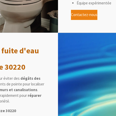
Équipe expérimentée
Contactez-nous
fuite d'eau
e 30220
ur éviter des
dégâts des
ts de pointe pour localiser
murs et canalisations
.
r rapidement pour
réparer
riété.
uze 30220