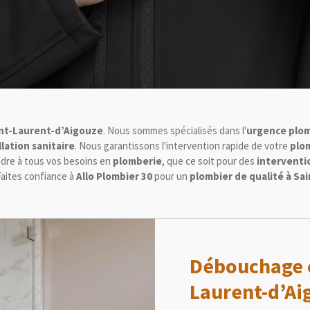
nt-Laurent-d’Aigouze
. Nous sommes spécialisés dans l'
urgence plo
lation sanitaire
. Nous garantissons l'intervention rapide de votre
plom
ndre à tous vos besoins en
plomberie
, que ce soit pour des
interventi
 Faites confiance à
Allo Plombier 30
pour un
plombier de qualité à Sa
Débouchage c
Laurent-d’Ai