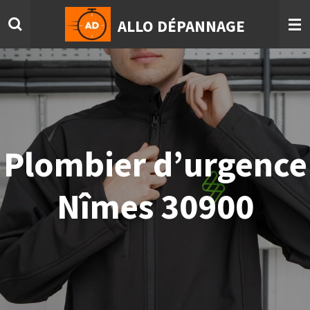
Passer
ALLO DÉPANNAGE
au
contenu
principal
Plombier d’urgence
Nîmes 30900