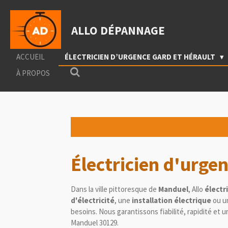
Passer
au
ALLO DÉPANNAGE
contenu
principal
ACCUEIL
ÉLECTRICIEN D’URGENCE GARD ET HÉRAULT
À PROPOS
Électricien d'urg
Dans la ville pittoresque de
Manduel
, Allo
électr
d'électricité
, une
installation électrique
ou u
besoins. Nous garantissons fiabilité, rapidité et u
Manduel
30129.