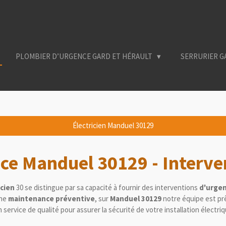
PLOMBIER D’URGENCE GARD ET HÉRAULT
SERRURIER G
Électricien Manduel 30129
ence Manduel
30129
- Interv
icien
30 se distingue par sa capacité à fournir des interventions
d'urgen
ne
maintenance préventive
, sur
Manduel 30129
notre équipe est pr
n service de qualité pour assurer la sécurité de votre installation électri