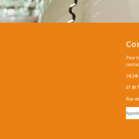
Co
Pour t
contac
24/24h 
07 49 7
Rue de
Appele