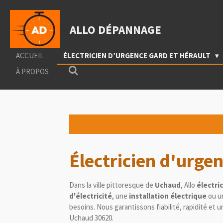
Passer
au
ALLO DÉPANNAGE
contenu
principal
ACCUEIL
ÉLECTRICIEN D’URGENCE GARD ET HÉRAULT
À PROPOS
Électricien d'urg
Dans la ville pittoresque de
Uchaud
, Allo
électri
d'électricité
, une
installation électrique
ou u
besoins. Nous garantissons fiabilité, rapidité et u
Uchaud
30620.