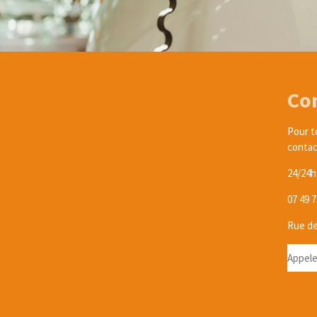
Co
Pour t
contac
24/24h 
07 49 7
Rue de
Appele