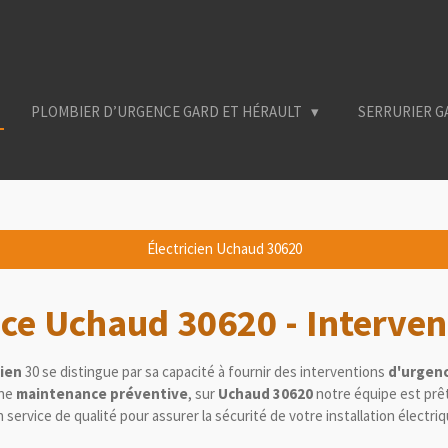
PLOMBIER D’URGENCE GARD ET HÉRAULT
SERRURIER G
Électricien Uchaud 30620
ence Uchaud
30620
- Interve
cien
30 se distingue par sa capacité à fournir des interventions
d'urgenc
ne
maintenance préventive
, sur
Uchaud 30620
notre équipe est prêt
n service de qualité pour assurer la sécurité de votre installation électri