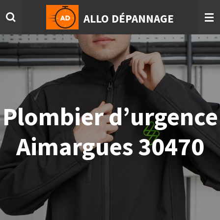
Passer
ALLO DÉPANNAGE
au
contenu
principal
Plombier d’urgence
Aimargues 30470