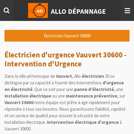
Passer
ALLO DÉPANNAGE
au
contenu
principal
Électricien Vauvert 30600
Électricien d'urgence Vauvert
30600
-
Intervention d'Urgence
Dans la ville pittoresque de
Vauvert
, Allo
électricien
30 se
distingue par sa capacité à fournir des interventions
d'urgence
en électricité
. Que ce soit pour une
panne d'électricité
, une
installation électrique
ou une
maintenance préventive
, sur
Vauvert 30600
notre équipe est prête à agir rapidement pour
répondre à tous vos besoins. Nous garantissons fiabilité, rapidité
et un service de qualité pour assurer la sécurité de votre
installation électrique.
Intervention électrique d'urgence
à
Vauvert
30600.