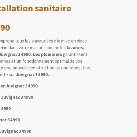
allation sanitaire
990
prend tous les travaux liés à la mise en place
erie
dans votre maison, comme les
lavabos,
 Juvignac 34990. Les plombiers
garantissent
normes et un fonctionnement optimal de vos
our une nouvelle construction ou une rénovation,
oute sur
Juvignac 34990.
ver Juvignac 34990
le Juvignac 34990
34990
gnac 34990
n Juvignac 34990