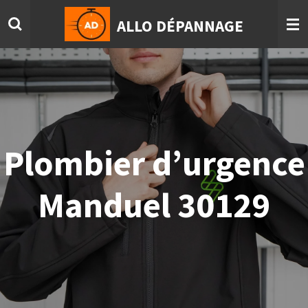
Passer
ALLO DÉPANNAGE
au
contenu
principal
Plombier d’urgence
Manduel 30129